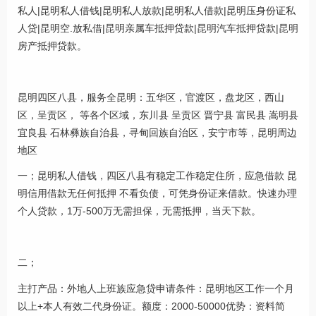
私人|昆明私人借钱|昆明私人放款|昆明私人借款|昆明压身份证私
人贷|昆明空.放私借|昆明亲属车抵押贷款|昆明汽车抵押贷款|昆明
房产抵押贷款。
昆明四区八县，服务全昆明：五华区，官渡区，盘龙区，西山
区，呈贡区， 等各个区域，东川县 呈贡区 晋宁县 富民县 嵩明县
宜良县 石林彝族自治县，寻甸回族自治区，安宁市等，昆明周边
地区
一；昆明私人借钱，四区八县有稳定工作稳定住所，应急借款 昆
明信用借款无任何抵押 不看负债，可凭身份证来借款。快速办理
个人贷款，1万-500万无需担保，无需抵押，当天下款。
二；
主打产品：外地人上班族应急贷申请条件：昆明地区工作一个月
以上+本人有效二代身份证。额度：2000-50000优势：资料简