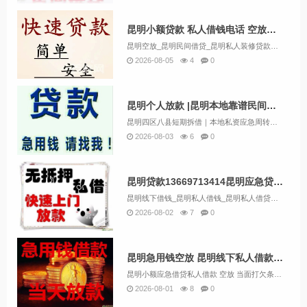
昆明小额贷款 私人借钱电话 空放急用钱 快速放款24小时上门放款
昆明空放_昆明民间借贷_昆明私人装修贷款当天拿的【贷款业务】昆明私人贷款：额度：5000-100000；专业为个人和企业提供昆明各大银行贷款、汽车抵押贷款、房屋抵押贷款、个人贷款、急用钱借款、企业抵押贷款、装修贷款、保单贷款、过桥垫资、公积...
2026-08-05
4
0
昆明个人放款 |昆明本地靠谱民间借贷 个人一手资金24小时下款
昆明四区八县短期拆借｜本地私资应急周转渠道针对昆明本地人群打造短期资金方案，本地人、长期在昆务工创业者均可咨询。主推：个人信用短期周转、商铺经营周转、房产辅助融资。无需繁琐银行材料，面谈评估资质，合适即可快速安排。郑重说明：无砍头息、无隐形...
2026-08-03
6
0
昆明贷款13669713414昆明应急贷 不看征信免担保快速借钱
昆明线下借钱_昆明私人借钱_昆明私人借贷款一手资方昆明私人借钱产品介绍及条件：昆明小微贷款：如果您拥有稳定的现金流业务收入，例如开工厂、餐饮或生鲜超市，我们将为您提供小微贷款支持。昆明企业贷款：如果您是企业主，根据您的纳税情况，您可以申请企...
2026-08-02
7
0
昆明急用钱空放 昆明线下私人借款 上班族可借 无需任何抵押
昆明小额应急借贷私人借款 空放 当面打欠条下款 本地借款 无需任何抵押。昆明应急借贷，因为不管我们想充话费还是电费，手机都能帮我们。因为即使需要借钱，一部手机也能解决问题。最近有朋友问我找昆明金凯金融公司借钱有什么好处，下面小编带你看一看。...
2026-08-01
8
0