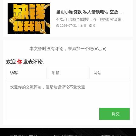
昆明小额贷款 私人借钱电话 空放急用钱 快速放款24小时上门放款
不敢开口借钱？在昆明，有一种体面叫“当面打欠条，转身就走” 联系方式13669713414在这个社会，借钱是一件极其考验人际关系的事。尤其是对于社恐人群来说，光是想想开口借钱时的尴尬、被拒绝后的难堪，就已经让人窒息了。更别提那些网贷平台无休...
2026-07-31
8
0
本文暂时没有评论，来添加一个吧(●'◡'●)
欢迎
你
发表评论: