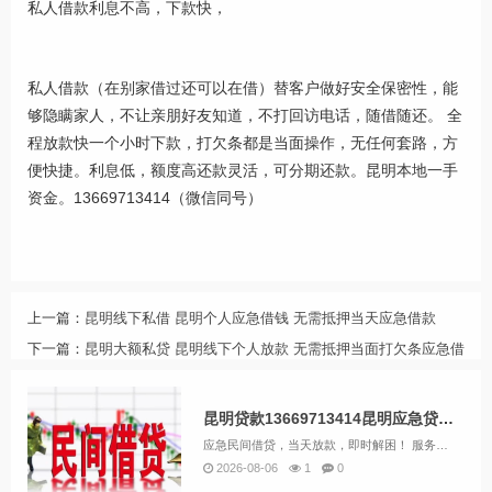
私人借款利息不高，下款快，
私人借款（在别家借过还可以在借）替客户做好安全保密性，能
够隐瞒家人，不让亲朋好友知道，不打回访电话，随借随还。 全
程放款快一个小时下款，打欠条都是当面操作，无任何套路，方
便快捷。利息低，额度高还款灵活，可分期还款。昆明本地一手
资金。13669713414（微信同号）
上一篇：
昆明线下私借 昆明个人应急借钱 无需抵押当天应急借款
下一篇：
昆明大额私贷 昆明线下个人放款 无需抵押当面打欠条应急借
昆明贷款13669713414昆明应急贷 不看征信免担保快速借钱
应急民间借贷，当天放款，即时解困！ 服务全昆明：五华区，官渡区，盘龙区，西山区 等各个区域，如有需要可免费上门洽谈。 借款额度：2千-200万 （手续简单，速度快，当场放款） 昆明无抵押贷款；应急小额贷款 快速借钱个人...
2026-08-06
1
0