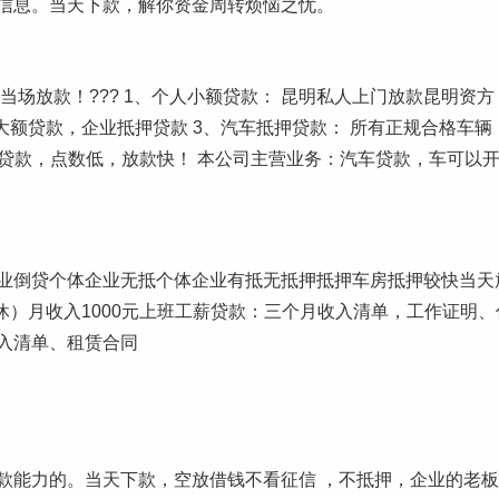
信息。当天下款，解你资金周转烦恼之忧。
场放款！??? 1、个人小额贷款： 昆明私人上门放款昆明资方
大额贷款，企业抵押贷款 3、汽车抵押贷款： 所有正规合格车
种贷款，点数低，放款快！ 本公司主营业务：汽车贷款，车可以
业倒贷个体企业无抵个体企业有抵无抵押抵押车房抵押较快当天
已退休）月收入1000元上班工薪贷款：三个月收入清单，工作证
入清单、租赁合同
款能力的。当天下款，空放借钱不看征信 ，不抵押，企业的老