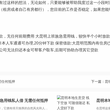
有过这样的想法，无论如何，只要能够被帮助我度过这一小段时
（租房或者自己有房都行），您目前的工作是否稳定，如果您能
款，无任何前期费用 大昆明上班族急需用钱，较快半个小时放款
车,非本人车通通可办理,20分钟下款 保密借款:大昆明范围内有住
在其他公司无法归还本金可帮客户取车,后期可协助办理其它贷款
需任何抵押
下一篇：
昆
下急用钱私人借 无需任何抵押
昆明本
在美丽的昆明，作为云南省的省会城市，它拥有得天独厚的自然风光和人文景观，吸引着众多游客的目光。然而，在这座城市的背后，也有一部分人正面临着资金短缺的困境。他们急需用钱，却因为种种原因无法从正规金融机构获得贷款，于是转向了民间借贷市场。本文将...