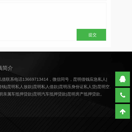
钱简介
借联系电话13669713414，微信同号，昆明借钱应急私人|
钱|昆明私人放款|昆明私人借款|昆明压身份证私人贷|昆明空.
昆明亲属车抵押贷款|昆明汽车抵押贷款|昆明房产抵押贷款。