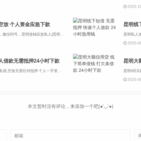
2025-1
空放 个人资金应急下款
昆明线
昆明金凯私借联系电话13669713414，微信同号，昆明借钱应急私人|昆明私人借钱|昆明私人放款|昆明私人借款|昆明压身份证私人贷|昆明空.放私借|昆明亲属车抵押贷款|昆明汽车抵押贷款|昆明房产抵押贷款。昆明四区八县，服务全昆明：五华区，...
2025-0
人借款无需抵押24小时下款
昆明大
昆明私人借钱|私人放款|私借正规个人私借,空放无需任何抵押 个人一手资金 快速借钱，高利贷昆明贷款正规公司半小时放款，当然了这样的贷款一般都是好操作的。贷款不看个人的征信和负债这些，手续非常的简单了，我们大知道贷款看个人的稳定性和还款能力的...
2025-0
本文暂时没有评论，来添加一个吧(●'◡'●)