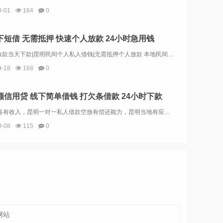
0-01
164
0
下短借 无需抵押 快速个人放款 24小时急用钱
昆明私人放款当天下款|昆明民间个人私人借钱|无需抵押个人放款 本地民间借贷 私人借款 认准昆明金凯私借13669713414微信就是电话号， 私人老板一手资金，个人资金，放款灵活。本公司主要业务包括并不限制于：昆明空放贷款，私人贷款，小额贷...
9-18
168
0
额信用贷 线下简单借钱 打欠条借款 24小时下款
昆明4区8县有收入，昆明一对一私人借款空放有偿还能力，昆明当地有应急小额贷款。不需要抵押担保下金。私人借款24小时下款 急用钱贷款。电话13669713414微信同号昆明市中心。昆明市第四区第八县。昆明五花去。昆明盘龙区。昆明官渡区。昆明西...
9-08
115
0