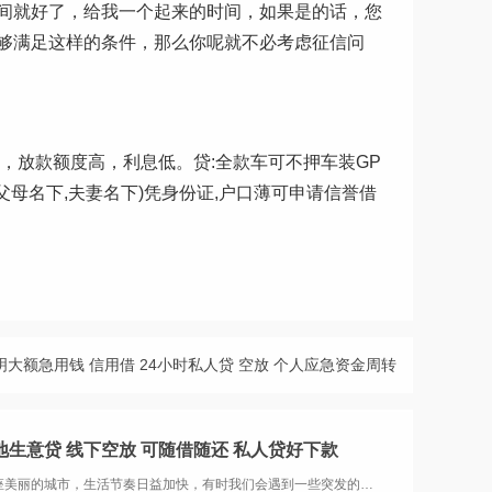
间就好了，给我一个起来的时间，如果是的话，您
够满足这样的条件，那么你呢就不必考虑征信问
，放款额度高，利息低。贷:全款车可不押车装GP
房(父母名下,夫妻名下)凭身份证,户口薄可申请信誉借
明大额急用钱 信用借 24小时私人贷 空放 个人应急资金周转
地生意贷 线下空放 可随借随还 私人贷好下款
在昆明这座美丽的城市，生活节奏日益加快，有时我们会遇到一些突发的紧急情况，急需资金来解决。此时，传统的贷款方式往往因为繁琐的手续和漫长的等待时间而无法满足我们的需求。幸运的是，昆明现在有一种全新的借款方式——24小时私人借钱服务，昆明本地生...