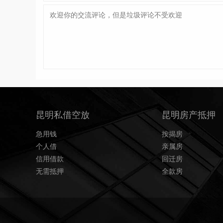
昆明私借空放
昆明房产抵押
急用钱
按揭房
个人借
亲属房
信用借款
回迁房
无需抵押
全款房