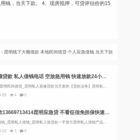
期急用钱，当天下款。 4、现房抵押，可贷评估价的15
：
昆明线下大额借款 本地民间借贷 个人应急借钱 当天下款
昆明小额贷款 私人借钱电话 空放急用钱 快速放款24小时上门放款
昆明空放_昆明民间借贷_昆明私人装修贷款当天拿的【贷款业务】昆明私人贷款：额度：5000-100000；专业为个人和企业提供昆明各大银行贷款、汽车抵押贷款、房屋抵押贷款、个人贷款、急用钱借款、企业抵押贷款、装修贷款、保单贷款、过桥垫资、公积...
8-05
4
0
昆明贷款13669713414昆明应急贷 不看征信免担保快速借钱
昆明线下借钱_昆明私人借钱_昆明私人借贷款一手资方昆明私人借钱产品介绍及条件：昆明小微贷款：如果您拥有稳定的现金流业务收入，例如开工厂、餐饮或生鲜超市，我们将为您提供小微贷款支持。昆明企业贷款：如果您是企业主，根据您的纳税情况，您可以申请企...
8-02
7
0