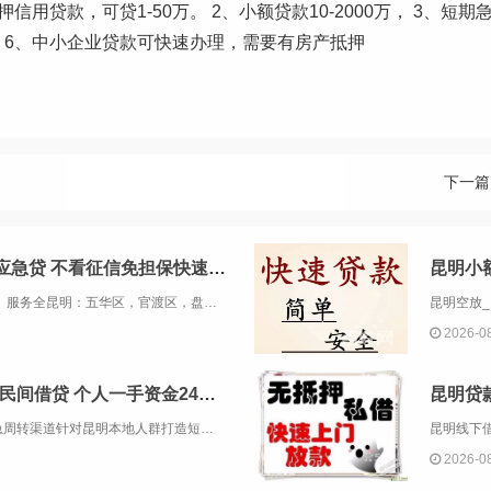
信用贷款，可贷1-50万。 2、小额贷款10-2000万， 3、短
。 6、中小企业贷款可快速办理，需要有房产抵押
下一篇
昆明贷款13669713414昆明应急贷 不看征信免担保快速借钱
应急民间借贷，当天放款，即时解困！ 服务全昆明：五华区，官渡区，盘龙区，西山区 等各个区域，如有需要可免费上门洽谈。 借款额度：2千-200万 （手续简单，速度快，当场放款） 昆明无抵押贷款；应急小额贷款 快速借钱个人...
2026-0
昆明个人放款 |昆明本地靠谱民间借贷 个人一手资金24小时下款
昆明四区八县短期拆借｜本地私资应急周转渠道针对昆明本地人群打造短期资金方案，本地人、长期在昆务工创业者均可咨询。主推：个人信用短期周转、商铺经营周转、房产辅助融资。无需繁琐银行材料，面谈评估资质，合适即可快速安排。郑重说明：无砍头息、无隐形...
2026-0