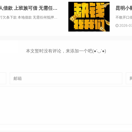
昆明急用钱空放 昆明线下私人借款 上班族可借 无需任何抵押
昆明小额应急借贷私人借款 空放 当面打欠条下款 本地借款 无需任何抵押。昆明应急借贷，因为不管我们想充话费还是电费，手机都能帮我们。因为即使需要借钱，一部手机也能解决问题。最近有朋友问我找昆明金凯金融公司借钱有什么好处，下面小编带你看一看。...
2026-0
本文暂时没有评论，来添加一个吧(●'◡'●)