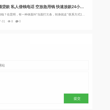
昆明小额贷款 私人借钱电话 空放急用钱 快速放款24小时上门放款
不敢开口借钱？在昆明，有一种体面叫“当面打欠条，转身就走” 联系方式13669713414在这个社会，借钱是一件极其考验人际关系的事。尤其是对于社恐人群来说，光是想想开口借钱时的尴尬、被拒绝后的难堪，就已经让人窒息了。更别提那些网贷平台无休...
7-31
8
0