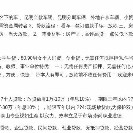
户名下的车 、昆明全款车辆、昆明分期车辆、外地在京车辆、小
资金周转者 3、贷款流程： 看车---签订借款手续---放款 三、
，当天放款。 2、 需要材料：房产证，高评高贷， 点位低下
，大学生贷，80.90男女个人消费、创业贷，无需任何抵押担保,件
务员、教师、事业单位特优！ 一：无需任何房产抵押、无需任何他
密，方便，快捷！ 带本人有即可，放款前不收任何费用！ 欢迎来
个人贷款：放贷额度1万-10万（年息10%），期限三年以内 ??2
万-30万（年息10% ），期限五年以内 ??4: 现场放贷款,为
泰山专业视如生命.以实力、效率立足于市场,崇尚职业道德.
额贷款、企业贷款、民间贷款、创业贷款、无抵押贷款、经营贷