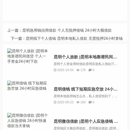
上一篇：
昆明急用钱信用借款 个人无抵押借钱 24小时大额借款
下一篇：
昆明线下个人借钱 昆明本地私人借款 无需抵押24小时拿钱
昆明个人放款 |昆明本地靠谱民间借贷 个人一手资金24小时下款
昆明个人资金周转借款昆明应急私人借款只看流水在昆明，个人资金周转借款的需求日益增长。许多借款机构和个人开始提供这种服务，以满足借款人的紧急资金需求。然而，借款人需要谨慎选择，以确保借款的安全和合法性。昆明金凯私借联系电话1366971341...
2025-10-04
178
0
昆明借钱 线下短期应急空放 24小时应急借钱
昆明本地急用钱怎么办，私人借贷找到了，不看征信 个人一手资金放款。无需任何抵押，纯信用借款。随着信贷收紧，银行贷款审核及放款时间的增长，在昆明许多着急贷款周转资金的人将目标转到了民间小额贷款公司。昆明正规民间小额贷款公司贷款门槛低、贷款资料...
2025-09-23
160
0
昆明微信借款 |昆明个人应急借钱 24小时快速借款当天拿钱
昆明地区大额信用借款，昆明微信借款 |昆明个人应急借钱 ，私借上门放款空放联系方式——金总，服务范围：各个区域均可办理私借，押车，各种车抵押，当天放款，欢迎咨询！——私借短期应急借款，30分钟下款，额度1–600万，无抵押免担保，不看征信，...