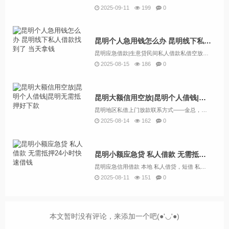
2025-09-11
199
0
昆明个人急用钱怎么办 昆明线下私人借款找到了 当天拿钱
昆明应急借款|生意贷民间私人借款私借空放，24小时上门放款,私人借钱和银行贷款以及金融公司贷款有很大的不同，私人借钱利息比较的高，但是手续简单，不看信用，当天就能拿钱。昆明应急借款|生意贷民间私人借款24小时上门放款，昆明借钱应急私人|昆明...
2025-08-15
186
0
昆明大额信用空放|昆明个人借钱|昆明无需抵押好下款
昆明地区私借上门放款联系方式——金总，服务范围：各个区域均可办理私借，押车，各种车抵押，当天放款，欢迎咨询！——私借短期应急借款，30分钟下款，额度1–600万，无抵押免担保，不看征信，无视负债，无前期费用，急用钱请电话或微信详细咨询。13...
2025-08-14
162
0
昆明小额应急贷 私人借款 无需抵押24小时快速借钱
昆明应急信用借款 本地 私人借贷，短借 私人借认准昆明金凯。个人一手资金放款，无需任何抵押借款，当天拿钱、无任何套路，昆明多年放款有信誉保障，专注做好昆明私人借钱，超低利息，只为赢取回头客，欢迎各界人士打扰！信用贷款 无需任何抵押，在你紧急...
2025-08-11
151
0
本文暂时没有评论，来添加一个吧(●'◡'●)