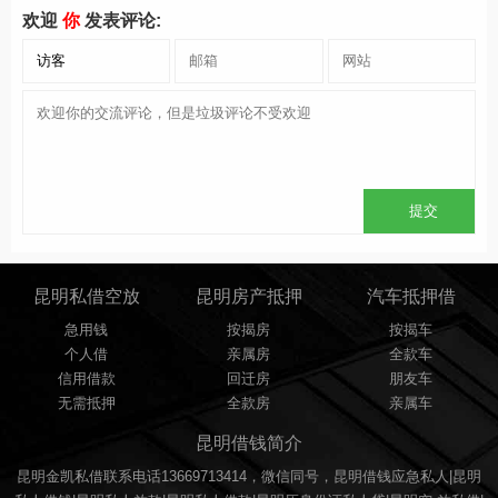
欢迎
你
发表评论:
昆明私借空放
昆明房产抵押
汽车抵押借
急用钱
按揭房
按揭车
个人借
亲属房
全款车
信用借款
回迁房
朋友车
无需抵押
全款房
亲属车
昆明借钱简介
昆明金凯私借联系电话13669713414，微信同号，昆明借钱应急私人|昆明