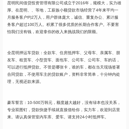
昆明民间借贷投资管理有限公司成立于2016年，规模大，实力雄
厚。在昆明、、等地，工薪族小额贷款市场经营了4年来平均一
月服务客户约2万人，用户群体庞大，诚信、重复办公、累计服
务客户超过100万人。积累了很多优质的长期合作客户。不要害
怕我们没有钱，欢迎拿你的收入来挑战我们的限额。
全昆明押运车贷款：全款车、住房抵押车、父母车、亲属车、朋
友车、租赁车、小型货车、面包车、公司车、公司车、车的话，
可以进行抵押贷款。不管是哪张卡，谁的车，都在当天现场签署
合同贷款，不使用车主的贷款账户，资料非常简单，十分钟内处
理，无视还款来源。
豪车誓言：10-500万韩元，额度越大越好，没有绿本也没关系，
专业双图钉，贷款快捷手续就直接借给你，实力车，欢迎到店里
来。请认真保管室内车库、爱车。请支持24小时抵押车。