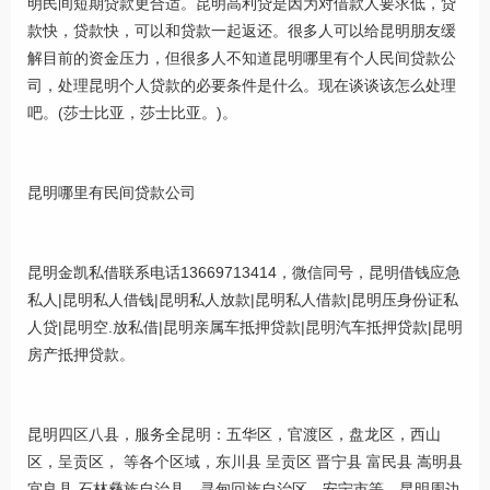
明民间短期贷款更合适。昆明高利贷是因为对借款人要求低，贷
款快，贷款快，可以和贷款一起返还。很多人可以给昆明朋友缓
解目前的资金压力，但很多人不知道昆明哪里有个人民间贷款公
司，处理昆明个人贷款的必要条件是什么。现在谈谈该怎么处理
吧。(莎士比亚，莎士比亚。)。
昆明哪里有民间贷款公司
昆明金凯私借联系电话13669713414，微信同号，昆明借钱应急
私人|昆明私人借钱|昆明私人放款|昆明私人借款|昆明压身份证私
人贷|昆明空.放私借|昆明亲属车抵押贷款|昆明汽车抵押贷款|昆明
房产抵押贷款。
昆明四区八县，服务全昆明：五华区，官渡区，盘龙区，西山
区，呈贡区， 等各个区域，东川县 呈贡区 晋宁县 富民县 嵩明县
宜良县 石林彝族自治县，寻甸回族自治区，安宁市等，昆明周边