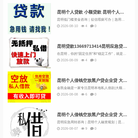
昆明个人贷款 小额贷款 昆明个人正规借款当天下款
昆明低门槛资金咨询｜征信瑕疵可办｜急用钱快速匹配【业务范围】个人应急资金：5000-10w快速审批，应急秒解正规综合融资服务：房产融资、车辆周转、个人信用贷、商户经营贷、家装专款、公积金低息、保单贷、短期过桥垫资 小微实体扶持：昆...
2026-08-10
4
0
昆明贷款13669713414昆明应急贷 不看征信免担保快速借钱
在昆明，你的“固定住所”和“稳定工作”，就是最硬的通行证！ 联系方式13669713414很多人误以为，借钱必须要有房产抵押或者完美的征信报告。但在昆明，金凯金融打破了这种传统认知。我们主推的“无抵押空放借款”，让那些没有资产证明、征信有瑕...
2026-08-09
4
0
昆明个人借钱空放黑户贷企业贷 大额贷款 昆明就用钱来找我当天下款
金凯金融是一家专注昆明本地私人借款|大额挑头|垫资|无抵押借款保证下款|昆明借贷|水钱|个人一手资金出借，昆明民间借款 本公司主打，昆明空放应急借款，私人借贷 ，昆明短期周转，个人出借 昆明借款 昆明紧急借款 昆明个人借款 不看征信私人借钱...
2026-08-08
6
0
昆明个人借钱空放黑户贷企业贷 大额贷款 昆明当天下款
昆明应急周转咨询｜昆明个人融资规划｜昆明装修资金快速对接【主营咨询业务】个人应急资金规划：额度5000-2000000专注服务昆明本地个人及商户，对接银行信贷、房屋融资、车辆资金规划、个人应急周转、企业经营贷、家装专项资金、保单融资、短期过...
2026-08-07
9
0