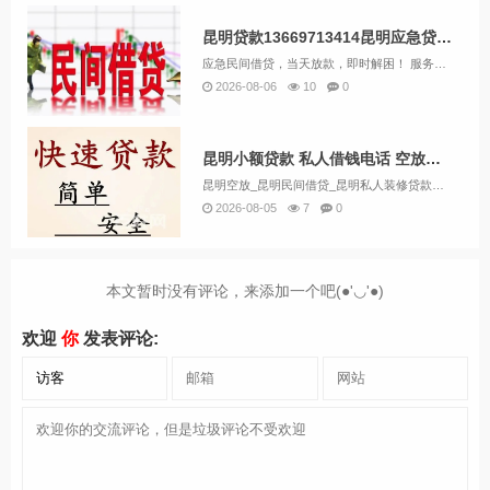
昆明贷款13669713414昆明应急贷 不看征信免担保快速借钱
应急民间借贷，当天放款，即时解困！ 服务全昆明：五华区，官渡区，盘龙区，西山区 等各个区域，如有需要可免费上门洽谈。 借款额度：2千-200万 （手续简单，速度快，当场放款） 昆明无抵押贷款；应急小额贷款 快速借钱个人...
2026-08-06
10
0
昆明小额贷款 私人借钱电话 空放急用钱 快速放款24小时上门放款
昆明空放_昆明民间借贷_昆明私人装修贷款当天拿的【贷款业务】昆明私人贷款：额度：5000-100000；专业为个人和企业提供昆明各大银行贷款、汽车抵押贷款、房屋抵押贷款、个人贷款、急用钱借款、企业抵押贷款、装修贷款、保单贷款、过桥垫资、公积...
2026-08-05
7
0
本文暂时没有评论，来添加一个吧(●'◡'●)
欢迎
你
发表评论: